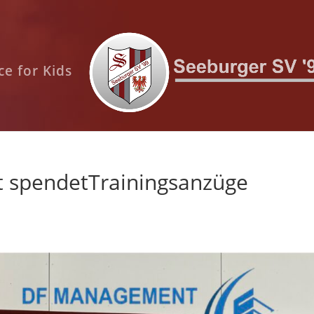
e for Kids
 spendetTrainingsanzüge