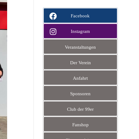
Facebook
Instagram
Veranstaltungen
Der Verein
Anfahrt
Sponsoren
Club der 99er
Fanshop