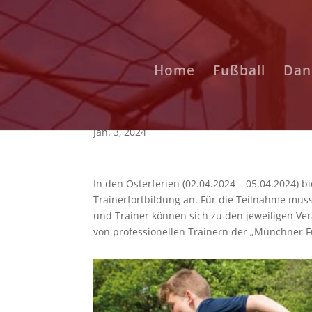
Home
Fußball
Dan
Fußballcamp, Powertra
Jan. 3, 2024
In den Osterferien (02.04.2024 – 05.04.2024) 
Trainerfortbildung an. Für die Teilnahme muss
und Trainer können sich zu den jeweiligen V
von professionellen Trainern der „Münchner F