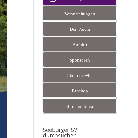
Veranstaltungen
Der Verein
Anfahrt
Sponsoren
Club der 99er
Fanshop
Ehrenamtbörse
Seeburger SV
durchsuchen